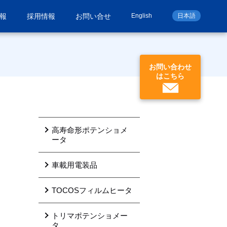
報
採用情報
お問い合せ
English
日本語
お問い合わせ
はこちら
高寿命形ポテンショメ
ータ
車載用電装品
TOCOSフィルムヒータ
トリマポテンショメー
タ