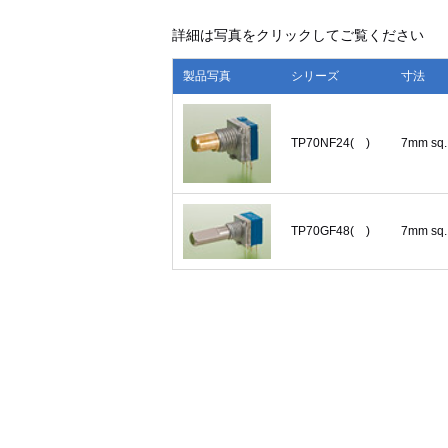
詳細は写真をクリックしてご覧ください
製品写真
シリーズ
寸法
TP70NF24( )
7mm sq.
TP70GF48( )
7mm sq.