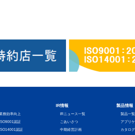
IR情報
製品情報
業務効率向上
IRニュース一覧
製品一
ISO9001認証
ごあいさつ
アプリ
ISO14001認証
中期経営計画
カタロ