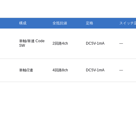
構成
全抵抗値
定格
スイッチ
単軸/単連 Code
2回路4ch
DC5V-1mA
―
SW
単軸/2連
4回路8ch
DC5V-1mA
―